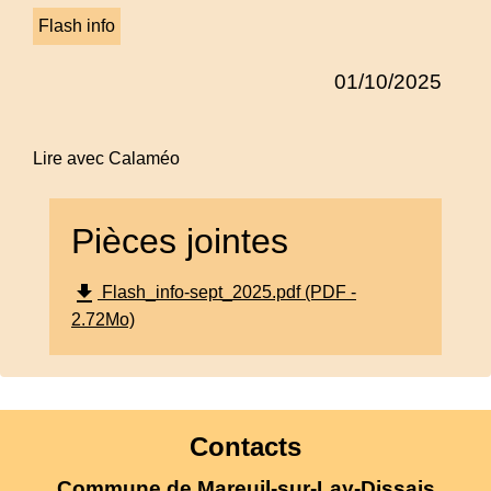
Flash info
01/10/2025
Lire avec Calaméo
Pièces jointes
file_download
Flash_info-sept_2025.pdf (PDF -
2.72Mo)
Contacts
Commune de Mareuil-sur-Lay-Dissais