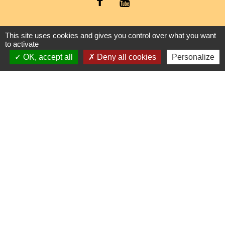
This site uses cookies and gives you control over what you want
Liens
to activate
OK, accept all
Deny all cookies
Personalize
Fiefs Vendéens
Parc naturel régional du Marais poitevin
Vigicrues
Géorisques
Mentions légales
-
Politique de confidentialité
-
Accessibilité
-
Plan du site
-
Gestion des cookies
Site créé en partenariat avec Réseau des Communes