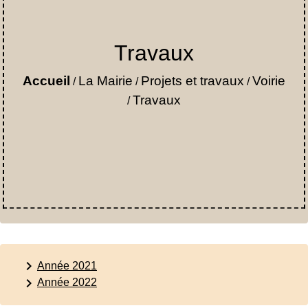
Travaux
Accueil
La Mairie
Projets et travaux
Voirie
/
/
/
Travaux
/
keyboard_arrow_right
Année 2021
keyboard_arrow_right
Année 2022